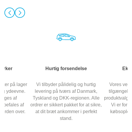
mærker
Hurtig forsendelse
Eks
rker på lager
Vi tilbyder pålidelig og hurtig
Vores venl
t og ydeevne.
levering på tværs af Danmark,
tilgængelig
ruges af
Tyskland og DKK-regionen. Alle
produktvalg o
anbefales af
ordrer er sikkert pakket for at sikre,
Vi er forpl
verden over.
at dit bræt ankommer i perfekt
købsopleve
stand.