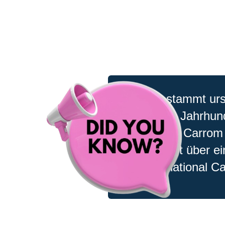
Carrom stammt ursp
frühen 20. Jahrhund
Heute wird Carrom 
und verfügt über e
die International C