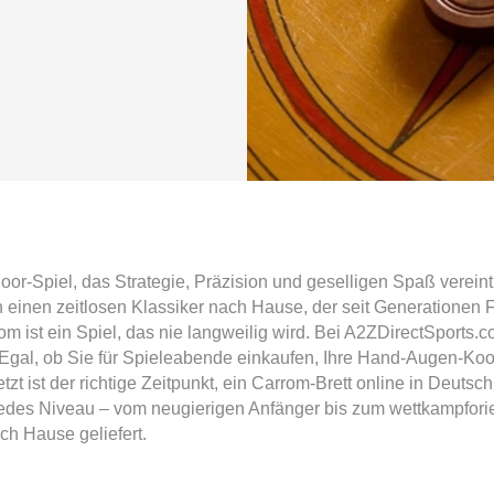
-Spiel, das Strategie, Präzision und geselligen Spaß vereint?
h einen zeitlosen Klassiker nach Hause, der seit Generationen 
 ist ein Spiel, das nie langweilig wird. Bei A2ZDirectSports.co
 Egal, ob Sie für Spieleabende einkaufen, Ihre Hand-Augen-Koo
etzt ist der richtige Zeitpunkt, ein Carrom-Brett online in Deut
jedes Niveau – vom neugierigen Anfänger bis zum wettkampforient
ch Hause geliefert.