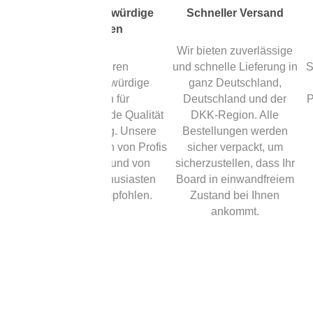
hl
Vertrauenswürdige
Schneller Versand
Marken
rom-
Wir bieten zuverlässige
er bis
Wir führen
und schnelle Lieferung in
S
d für
vertrauenswürdige
ganz Deutschland,
au. Wir
Marken für
Deutschland und der
P
dem
gleichbleibende Qualität
DKK-Region. Alle
ßen und
und Leistung. Unsere
Bestellungen werden
an,
Boards werden von Profis
sicher verpackt, um
pielstil
verwendet und von
sicherzustellen, dass Ihr
bot.
Carrom-Enthusiasten
Board in einwandfreiem
weltweit empfohlen.
Zustand bei Ihnen
ankommt.