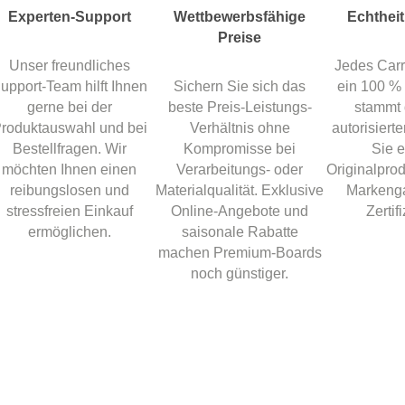
Experten-Support
Wettbewerbsfähige
Echtheit
Preise
Unser freundliches
Jedes Carr
upport-Team hilft Ihnen
Sichern Sie sich das
ein 100 % 
gerne bei der
beste Preis-Leistungs-
stammt 
roduktauswahl und bei
Verhältnis ohne
autorisierte
Bestellfragen. Wir
Kompromisse bei
Sie e
möchten Ihnen einen
Verarbeitungs- oder
Originalprod
reibungslosen und
Materialqualität. Exklusive
Markenga
stressfreien Einkauf
Online-Angebote und
Zertif
ermöglichen.
saisonale Rabatte
machen Premium-Boards
noch günstiger.