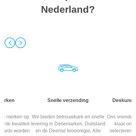
Nederland?
merken
Snelle verzending
Deskundig
de merken op
We bieden betrouwbare en snelle
Ons vriendeli
ente kwaliteit
levering in Denemarken, Duitsland
klaar om j
 boards worden
en de Deense kroonregio. Alle
selecteren 