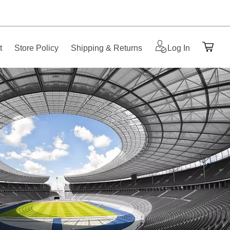
t
Store Policy
Shipping & Returns
Log In