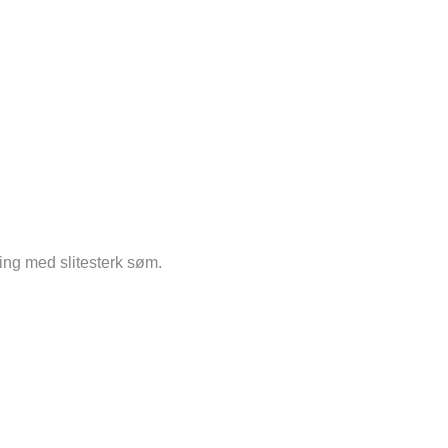
ving med slitesterk søm.