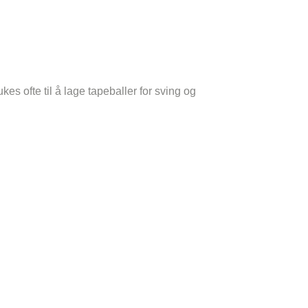
kes ofte til å lage tapeballer for sving og