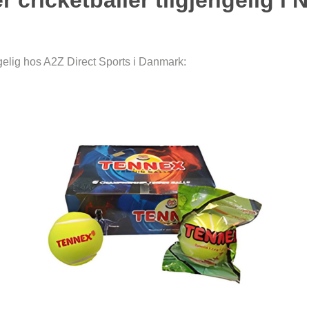
engelig hos A2Z Direct Sports i Danmark: