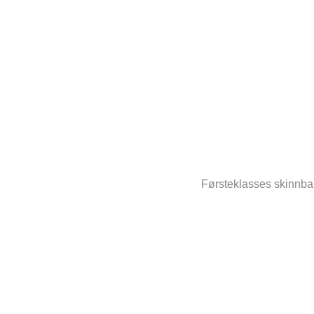
Førsteklasses skinnball