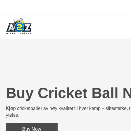
Buy Cricket Ball
Kjøp cricketballer av høy kvalitet til hver kamp – slitesterke, 
ytelse.
Buy Now