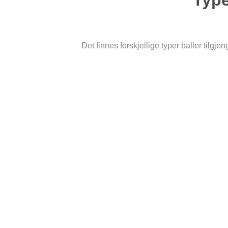
Det finnes forskjellige typer baller tilgj