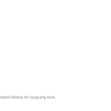
rtabel følelse for langvarig bruk.