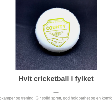
Hvit cricketball i fylket
ubbkamper og trening. Gir solid sprett, god holdbarhet og en komfo