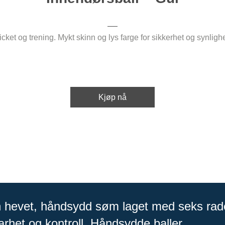
ricket og trening. Mykt skinn og lys farge for sikkerhet og synli
Kjøp nå
en hevet, håndsydd søm laget med seks rad
rhet og kontroll. Håndsydde baller