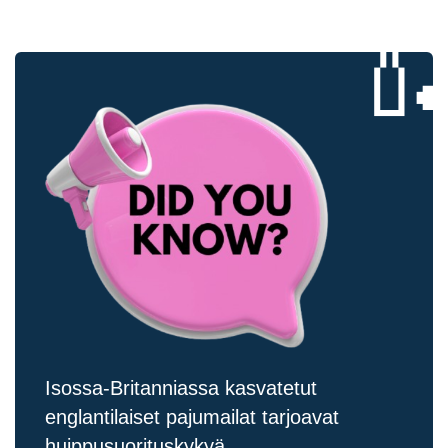

Isossa-Britanniassa kasvatetut
englantilaiset pajumailat tarjoavat
huippusuorituskykyä