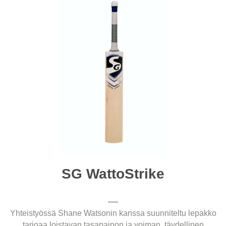
SG WattoStrike
Yhteistyössä Shane Watsonin kanssa suunniteltu lepakko
tarjoaa loistavan tasapainon ja voiman, täydellinen