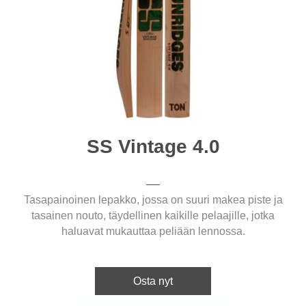
SS Vintage 4.0
Tasapainoinen lepakko, jossa on suuri makea piste ja
tasainen nouto, täydellinen kaikille pelaajille, jotka
haluavat mukauttaa peliään lennossa.
Osta nyt