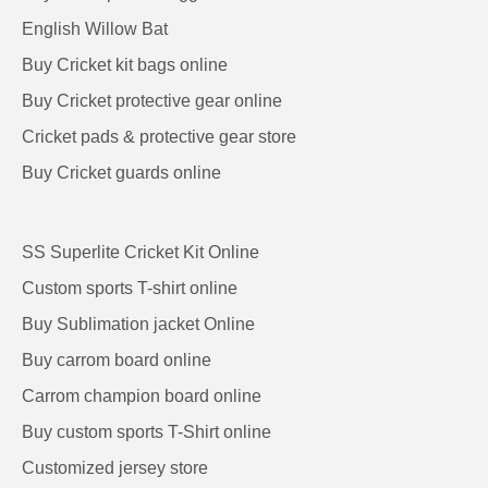
English Willow Bat
Buy Cricket kit bags online
Buy Cricket protective gear online
Cricket pads & protective gear store
Buy Cricket guards online
SS Superlite Cricket Kit Online
Custom sports T-shirt online
Buy Sublimation jacket Online
Buy carrom board online
Carrom champion board online
Buy custom sports T-Shirt online
Customized jersey store