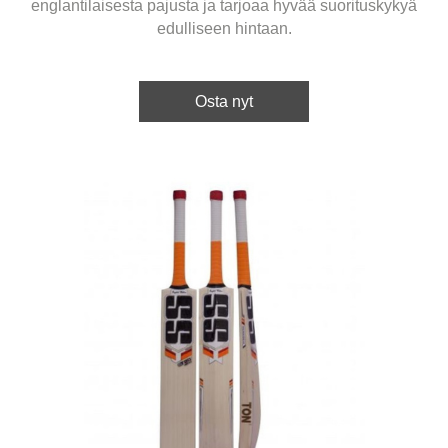
englantilaisesta pajusta ja tarjoaa hyvää suorituskykyä
edulliseen hintaan.
Osta nyt