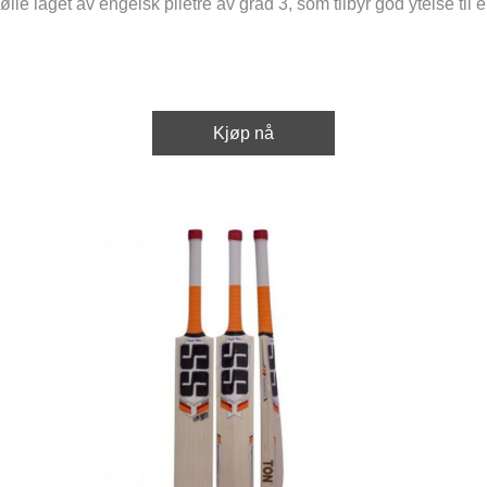
ølle laget av engelsk piletre av grad 3, som tilbyr god ytelse til
Kjøp nå