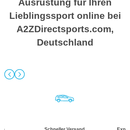
Ausrüstung für Ihren
Lieblingssport online bei
A2ZDirectsports.com,
Deutschland
ersand
Expertenberatung
Wettbewe