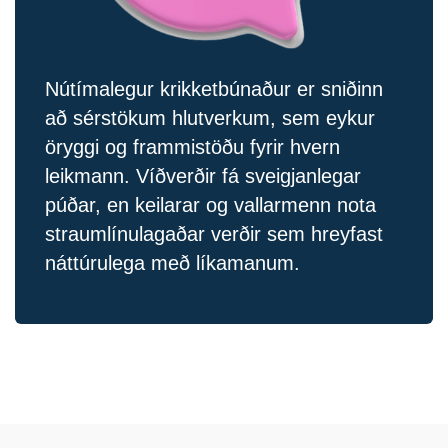
Nútímalegur krikketbúnaður er sniðinn
að sérstökum hlutverkum, sem eykur
öryggi og frammistöðu fyrir hvern
leikmann. Víðverðir fá sveigjanlegar
púðar, en keilarar og vallarmenn nota
straumlínulagaðar verðir sem hreyfast
náttúrulega með líkamanum.