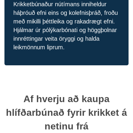
Krikketbúnaður nútímans inniheldur
háþróuð efni eins og kolefnisþráð, froðu
með mikilli þéttleika og rakadrægt efni.
Hjálmar úr pólýkarbónati og höggþolnar
innréttingar veita öryggi og halda
leikmönnum liprum.
Af hverju að kaupa
hlífðarbúnað fyrir krikket á
netinu frá