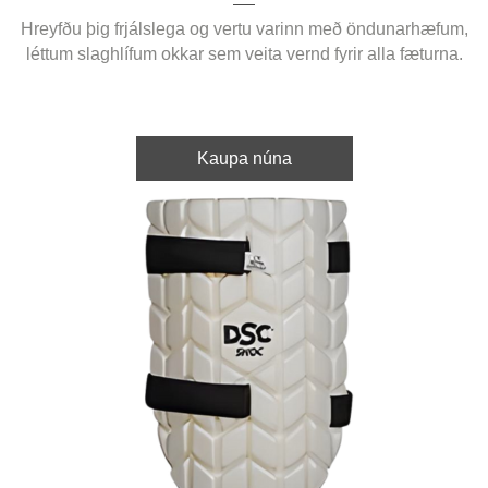
Hreyfðu þig frjálslega og vertu varinn með öndunarhæfum,
léttum slaghlífum okkar sem veita vernd fyrir alla fæturna.
Kaupa núna