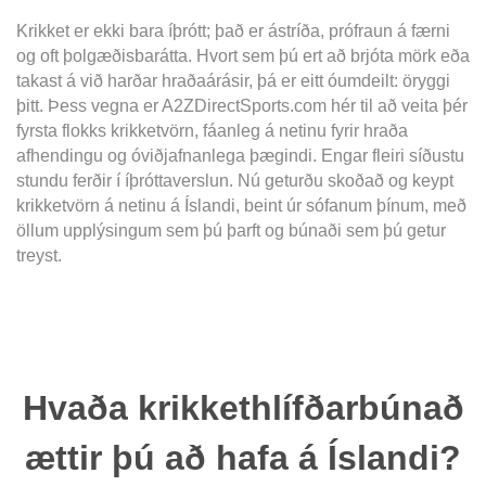
Krikket er ekki bara íþrótt; það er ástríða, prófraun á færni
og oft þolgæðisbarátta. Hvort sem þú ert að brjóta mörk eða
takast á við harðar hraðaárásir, þá er eitt óumdeilt: öryggi
þitt. Þess vegna er A2ZDirectSports.com hér til að veita þér
fyrsta flokks krikketvörn, fáanleg á netinu fyrir hraða
afhendingu og óviðjafnanlega þægindi. Engar fleiri síðustu
stundu ferðir í íþróttaverslun. Nú geturðu skoðað og keypt
krikketvörn á netinu á Íslandi, beint úr sófanum þínum, með
öllum upplýsingum sem þú þarft og búnaði sem þú getur
treyst.
Hvaða krikkethlífðarbúnað
ættir þú að hafa á Íslandi?