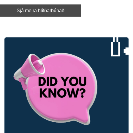
Sjá meira hlífðarbúnað
