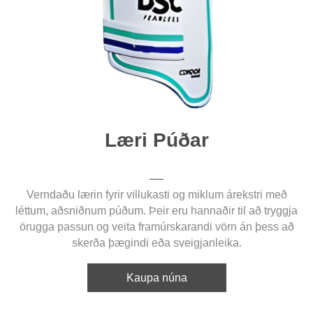
Læri Púðar
Verndaðu lærin fyrir villukasti og miklum árekstri með
léttum, aðsniðnum púðum. Þeir eru hannaðir til að tryggja
örugga passun og veita framúrskarandi vörn án þess að
skerða þægindi eða sveigjanleika.
Kaupa núna