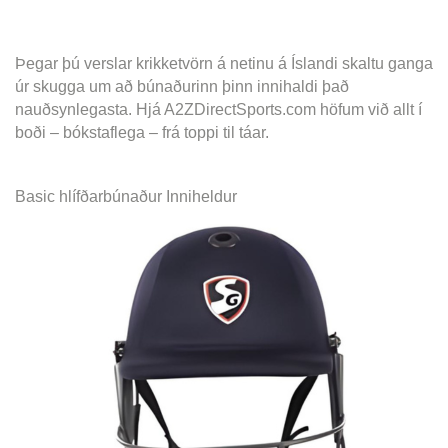
Þegar þú verslar krikketvörn á netinu á Íslandi skaltu ganga
úr skugga um að búnaðurinn þinn innihaldi það
nauðsynlegasta. Hjá A2ZDirectSports.com höfum við allt í
boði – bókstaflega – frá toppi til táar.
Basic hlífðarbúnaður Inniheldur