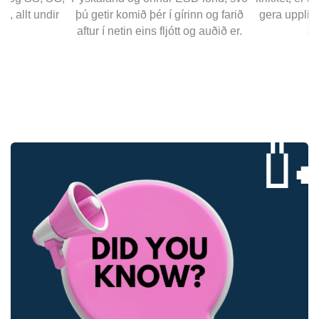
gírinn og farið
gera upplifun þína þægilega og
árstíðab
tt og auðið er.
stresslausa.
