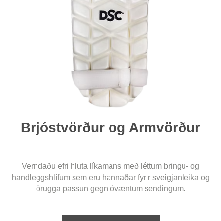
Brjóstvörður og Armvörður
Verndaðu efri hluta líkamans með léttum bringu- og
handleggshlífum sem eru hannaðar fyrir sveigjanleika og
örugga passun gegn óvæntum sendingum.