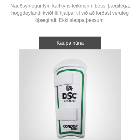
Nauðsynlegur fyrir karlkyns leikmenn, þessi þægilega,
höggdeyfandi kviðhlíf hjálpar til við að forðast veruleg
óþægindi. Ekki sleppa þessum.
Kaupa núna