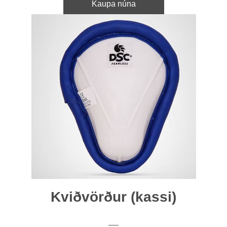
Kaupa núna
Kviðvörður (kassi)