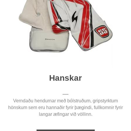
Hanskar
Verndaðu hendurnar með bólstruðum, gripstyrktum
hönskum sem eru hannaðir fyrir þægindi, fullkomnir fyrir
langar æfingar við völlinn.