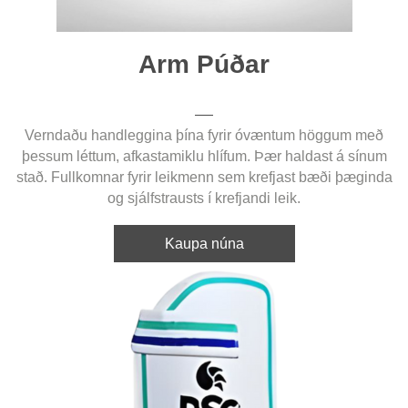
Arm Púðar
Verndaðu handleggina þína fyrir óvæntum höggum með
þessum léttum, afkastamiklu hlífum. Þær haldast á sínum
stað. Fullkomnar fyrir leikmenn sem krefjast bæði þæginda
og sjálfstrausts í krefjandi leik.
Kaupa núna