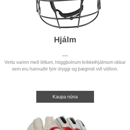
Hjálm
Vertu varinn með léttum, höggþolnum krikkethjálmum okkar
sem eru hannaðir fyrir öryggi og þægindi við völlinn.
Kaupa núna