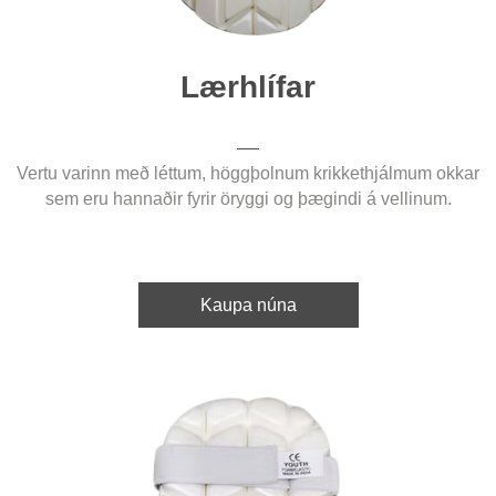
Lærhlífar
Vertu varinn með léttum, höggþolnum krikkethjálmum okkar
sem eru hannaðir fyrir öryggi og þægindi á vellinum.
Kaupa núna