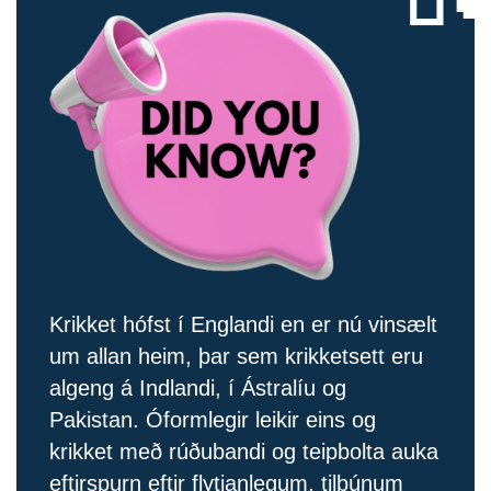
Krikket hófst í Englandi en er nú vinsælt
um allan heim, þar sem krikketsett eru
algeng á Indlandi, í Ástralíu og
Pakistan. Óformlegir leikir eins og
krikket með rúðubandi og teipbolta auka
eftirspurn eftir flytjanlegum, tilbúnum