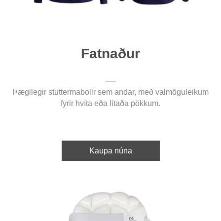
Fatnaður
Þægilegir stuttermabolir sem andar, með valmöguleikum
fyrir hvíta eða litaða pökkum.
Kaupa núna