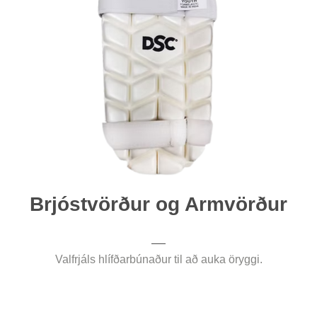
Brjóstvörður og Armvörður
Valfrjáls hlífðarbúnaður til að auka öryggi.