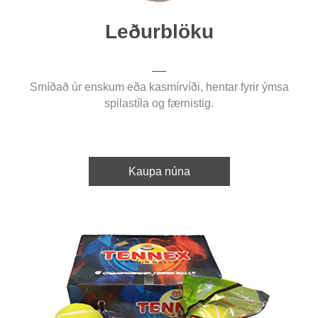
Leðurblöku
Smíðað úr enskum eða kasmírvíði, hentar fyrir ýmsa
spilastíla og færnistig.
Kaupa núna