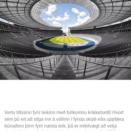
Vertu tilbúinn fyrir leikinn með fullkomnu krikketsetti! Hvort
sem þú ert að stíga inn á völlinn í fyrsta skipti eða uppfæra
búnaðinn þinn fyrir næsta leik, þá er mikilvægt að velja