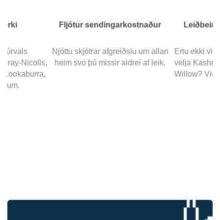
merki
Fljótur sendingarkostnaður
Leiðbeini
ð úrvals
Njóttu skjótrar afgreiðslu um allan
Ertu ekki vis
Gray-Nicolls,
heim svo þú missir aldrei af leik.
velja Kashmi
 Kookaburra,
Willow? Við e
eirum.
