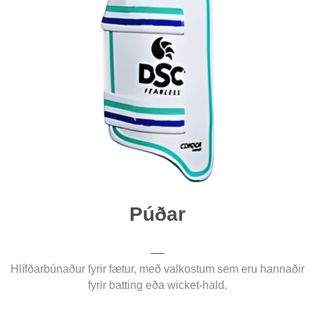
Púðar
Hlífðarbúnaður fyrir fætur, með valkostum sem eru hannaðir
fyrir batting eða wicket-hald.