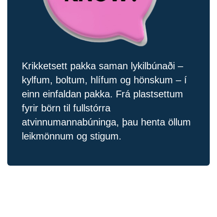
Krikketsett pakka saman lykilbúnaði –
kylfum, boltum, hlífum og hönskum – í
einn einfaldan pakka. Frá plastsettum
fyrir börn til fullstórra
atvinnumannabúninga, þau henta öllum
leikmönnum og stigum.