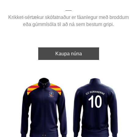
Krikket-sértækur skófatnaður er fáanlegur með broddum
eða gúmmísóla til að ná sem bestum gripi.
Kaupa núna