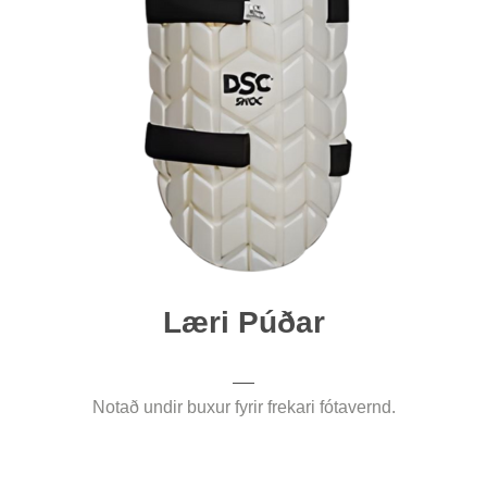
Læri Púðar
Notað undir buxur fyrir frekari fótavernd.