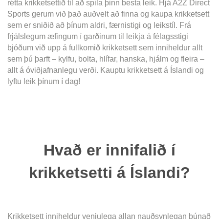
rétta krikketsettið til að spila þinn besta leik. Hjá A2Z Direct
Sports gerum við það auðvelt að finna og kaupa krikketsett
sem er sniðið að þínum aldri, færnistigi og leikstíl. Frá
frjálslegum æfingum í garðinum til leikja á félagsstigi
bjóðum við upp á fullkomið krikketsett sem inniheldur allt
sem þú þarft – kylfu, bolta, hlífar, hanska, hjálm og fleira –
allt á óviðjafnanlegu verði. Kauptu krikketsett á Íslandi og
lyftu leik þínum í dag!
Hvað er innifalið í
krikketsetti á Íslandi?
Krikketsett inniheldur venjulega allan nauðsynlegan búnað