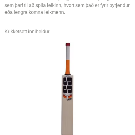
sem þarf til að spila leikinn, hvort sem það er fyrir byrjendur
eða lengra komna leikmenn.
Krikketsett inniheldur