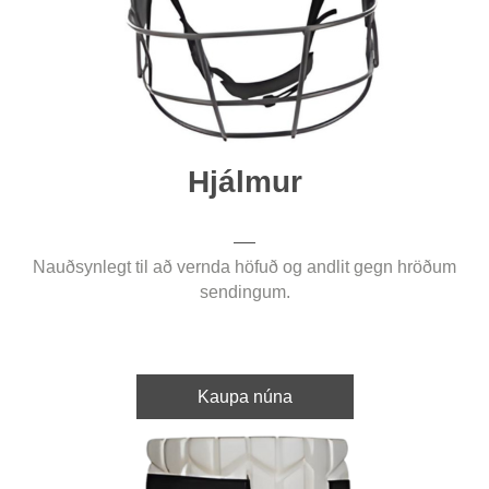
Hjálmur
Nauðsynlegt til að vernda höfuð og andlit gegn hröðum
sendingum.
Kaupa núna