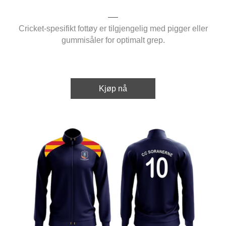
Cricket-spesifikt fottøy er tilgjengelig med pigger eller
gummisåler for optimalt grep.
Kjøp nå