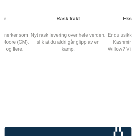
ker
Rask frakt
Ekspe
iummerker som
Nyt rask levering over hele verden,
Er du usikke
& Moore (GM),
slik at du aldri går glipp av en
Kashmir Wi
S og flere.
kamp.
Willow? Vi er
