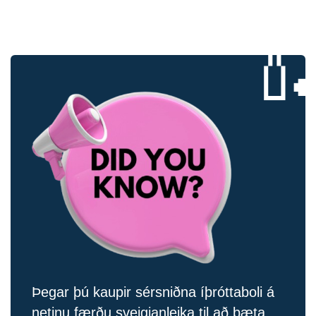

Þegar þú kaupir sérsniðna íþróttaboli á
netinu færðu sveigjanleika til að bæta