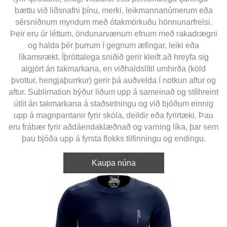
bættu við liðsnafni þínu, merki, leikmannanúmerum eða
sérsniðnum myndum með ótakmörkuðu hönnunarfrelsi.
Þeir eru úr léttum, öndunarvænum efnum með rakadrægni
og halda þér þurrum í gegnum æfingar, leiki eða
líkamsrækt. Íþróttalega sniðið gerir kleift að hreyfa sig
algjört án takmarkana, en viðhaldslítil umhirða (köld
þvottur, hengjaþurrkur) gerir þá auðvelda í notkun aftur og
aftur. Sublimation býður liðum upp á sameinað og stílhreint
útlit án takmarkana á staðsetningu og við bjóðum einnig
upp á magnpantanir fyrir skóla, deildir eða fyrirtæki. Þau
eru frábær fyrir aðdáendaklæðnað og varning líka, þar sem
þau bjóða upp á fyrsta flokks tilfinningu og endingu.
Kaupa núna