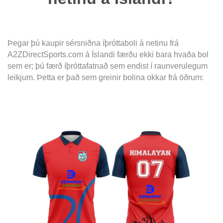
Þegar þú kaupir sérsniðna íþróttaboli á netinu frá
A2ZDirectSports.com á Íslandi færðu ekki bara hvaða bol
sem er; þú færð íþróttafatnað sem endist í raunverulegum
leikjum. Þetta er það sem greinir bolina okkar frá öðrum: