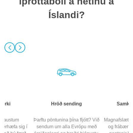
íþróttaboli á netinu á
Íslandi?
merki
Hröð sending
Samkep
 traustum
Þarftu pöntunina þína fljótt? Við
Magnafslættir
sérhæfa sig í
sendum um alla Evrópu með
og frábært g