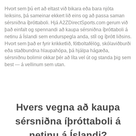
Hvort sem þú ert að eltast við bikara eða bara njóta
leiksins, þá sameinar ekkert lið eins og að passa saman
sérsniðna íþróttaboli. Hjá A2ZDirectSports.com gerum við
það einfalt og spennandi að kaupa sérsniðna íþróttaboli á
netinu á Íslandi sem endurspegla anda, stíl og íþrótt liðsins.
Hvort sem það er fyrir krikketlið, fótboltafélög, skólaviðburði
eða staðbundna hlaupahópa, þá hjálpa hágæða,
sérsniðnu bolirnir okkar þér að líta vel út og standa þig sem
best — á vellinum sem utan.
Hvers vegna að kaupa
sérsniðna íþróttaboli á
netinu á Íslandi?