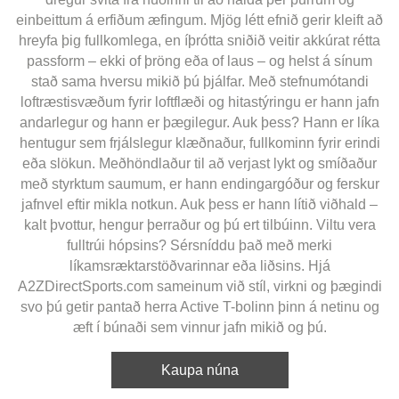
einbeittum á erfiðum æfingum. Mjög létt efnið gerir kleift að
hreyfa þig fullkomlega, en íþrótta sniðið veitir akkúrat rétta
passform – ekki of þröng eða of laus – og helst á sínum
stað sama hversu mikið þú þjálfar. Með stefnumótandi
loftræstisvæðum fyrir loftflæði og hitastýringu er hann jafn
andarlegur og hann er þægilegur. Auk þess? Hann er líka
hentugur sem frjálslegur klæðnaður, fullkominn fyrir erindi
eða slökun. Meðhöndlaður til að verjast lykt og smíðaður
með styrktum saumum, er hann endingargóður og ferskur
jafnvel eftir mikla notkun. Auk þess er hann lítið viðhald –
kalt þvottur, hengur þerraður og þú ert tilbúinn. Viltu vera
fulltrúi hópsins? Sérsníddu það með merki
líkamsræktarstöðvarinnar eða liðsins. Hjá
A2ZDirectSports.com sameinum við stíl, virkni og þægindi
svo þú getir pantað herra Active T-bolinn þinn á netinu og
æft í búnaði sem vinnur jafn mikið og þú.
Kaupa núna