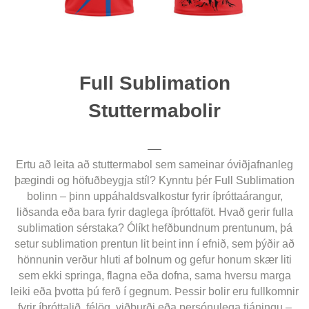
Full Sublimation
Stuttermabolir
Ertu að leita að stuttermabol sem sameinar óviðjafnanleg
þægindi og höfuðbeygja stíl? Kynntu þér Full Sublimation
bolinn – þinn uppáhaldsvalkostur fyrir íþróttaárangur,
liðsanda eða bara fyrir daglega íþróttaföt. Hvað gerir fulla
sublimation sérstaka? Ólíkt hefðbundnum prentunum, þá
setur sublimation prentun lit beint inn í efnið, sem þýðir að
hönnunin verður hluti af bolnum og gefur honum skær liti
sem ekki springa, flagna eða dofna, sama hversu marga
leiki eða þvotta þú ferð í gegnum. Þessir bolir eru fullkomnir
fyrir íþróttalið, félög, viðburði eða persónulega tjáningu –