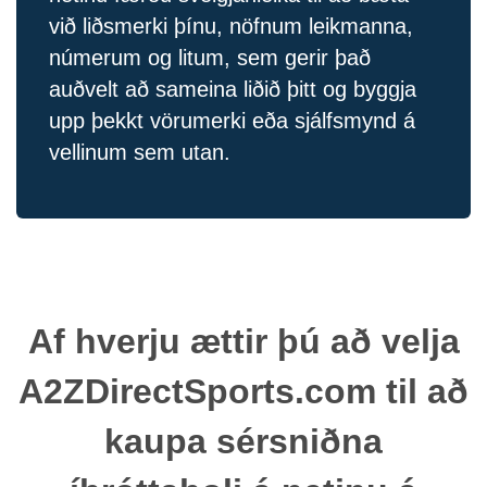
við liðsmerki þínu, nöfnum leikmanna,
númerum og litum, sem gerir það
auðvelt að sameina liðið þitt og byggja
upp þekkt vörumerki eða sjálfsmynd á
vellinum sem utan.
Af hverju ættir þú að velja
A2ZDirectSports.com til að
kaupa sérsniðna