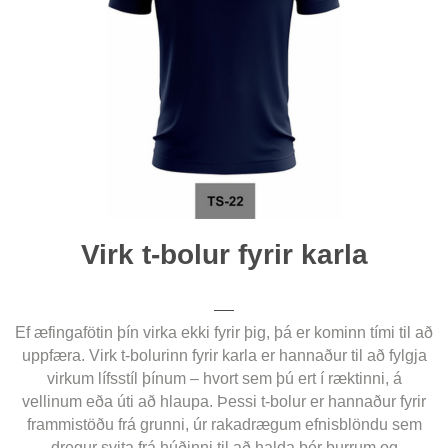
Virk t-bolur fyrir karla
Ef æfingafötin þín virka ekki fyrir þig, þá er kominn tími til að
uppfæra. Virk t-bolurinn fyrir karla er hannaður til að fylgja
virkum lífsstíl þínum – hvort sem þú ert í ræktinni, á
vellinum eða úti að hlaupa. Þessi t-bolur er hannaður fyrir
frammistöðu frá grunni, úr rakadrægum efnisblöndu sem
dregur svita frá húðinni til að halda þér þurrum og