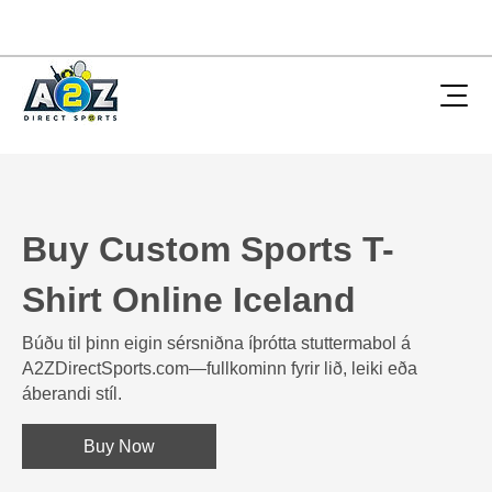
Buy Custom Sports T-
Shirt Online Iceland
Búðu til þinn eigin sérsniðna íþrótta stuttermabol á
A2ZDirectSports.com—fullkominn fyrir lið, leiki eða
áberandi stíl.
Buy Now