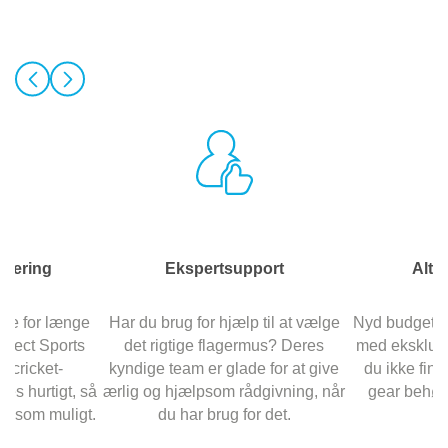
evering
Ekspertsupport
Alti
nte for længe
Har du brug for hjælp til at vælge
Nyd budgetve
Direct Sports
det rigtige flagermus? Deres
med eksklusiv
e cricket-
kyndige team er glade for at give
du ikke find
es hurtigt, så
ærlig og hjælpsom rådgivning, når
gear behøv
igt som muligt.
du har brug for det.
b