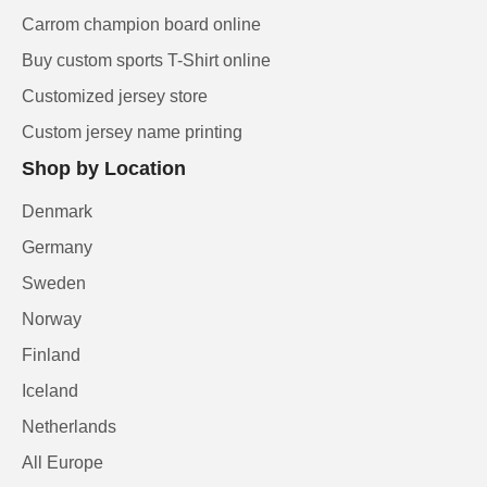
Carrom champion board online
Buy custom sports T-Shirt online
Customized jersey store
Custom jersey name printing
Shop by Location
Denmark
Germany
Sweden
Norway
Finland
Iceland
Netherlands
All Europe