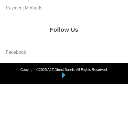
Payment Methods
Follow Us
Facebook
Copyright ©2025 A2Z Direct Sports. All Rights Reserved.