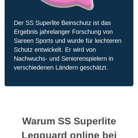
Der SS Superlite Beinschutz ist das
Ergebnis jahrelanger Forschung von
Sareen Sports und wurde für leichteren
Schutz entwickelt. Er wird von
Nachwuchs- und Seniorenspielern in
verschiedenen Ländern geschätzt.
Warum SS Superlite
Legguard online bei