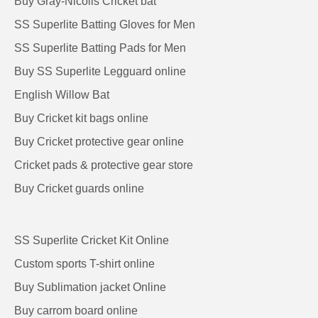
Buy Gray-Nicolls Cricket bat
SS Superlite Batting Gloves for Men
SS Superlite Batting Pads for Men
Buy SS Superlite Legguard online
English Willow Bat
Buy Cricket kit bags online
Buy Cricket protective gear online
Cricket pads & protective gear store
Buy Cricket guards online
SS Superlite Cricket Kit Online
Custom sports T-shirt online
Buy Sublimation jacket Online
Buy carrom board online