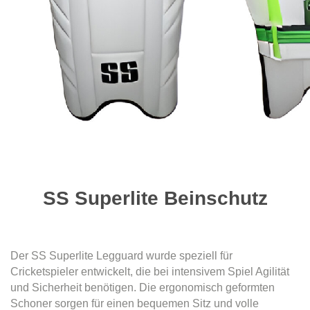
SS Superlite Beinschutz
Der SS Superlite Legguard wurde speziell für
Cricketspieler entwickelt, die bei intensivem Spiel Agilität
und Sicherheit benötigen. Die ergonomisch geformten
Schoner sorgen für einen bequemen Sitz und volle