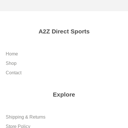
A2Z Direct Sports
Home
Shop
Contact
Explore
Shipping & Returns
Store Policy