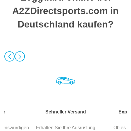
A2ZDirectsports.com in
Deutschland kaufen?
ken
Schneller Versand
Expe
rauenswürdigen
Erhalten Sie Ihre Ausrüstung
Ob es u