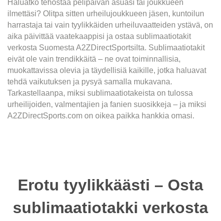
Haluatko tehostaa pelipäivän asuasi tai joukkueen
ilmettäsi? Olitpa sitten urheilujoukkueen jäsen, kuntoilun
harrastaja tai vain tyylikkäiden urheiluvaatteiden ystävä, on
aika päivittää vaatekaappisi ja ostaa sublimaatiotakit
verkosta Suomesta A2ZDirectSportsilta. Sublimaatiotakit
eivät ole vain trendikkäitä – ne ovat toiminnallisia,
muokattavissa olevia ja täydellisiä kaikille, jotka haluavat
tehdä vaikutuksen ja pysyä samalla mukavana.
Tarkastellaanpa, miksi sublimaatiotakeista on tulossa
urheilijoiden, valmentajien ja fanien suosikkeja – ja miksi
A2ZDirectSports.com on oikea paikka hankkia omasi.
Erotu tyylikkäästi – Osta
sublimaatiotakki verkosta