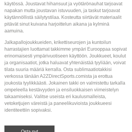
käytössä. Joustavat hihansuut ja vyötärönauhat tarjoavat
napakan mutta joustavan istuvuuden, ja taskut tarjoavat
käytännöllistä säilytystilaa. Kosteutta siirtävät materiaalit
pitävät sinut kuivana harjoittelun aikana ja kylminä
aamuina.
Jalkapallojoukkueiden, krikettiseurojen ja kuntoilun
harrastajien luottamat takkimme ympäri Eurooppaa sopivat
erinomaisesti ympärivuotiseen käyttöön. Joukkueet, koulut
ja organisaatiot, jotka haluavat yhtenäistää tyyliään, voivat
tilata suuria määriä kerralla. Osta sublimaatiotakkisi
verkossa tänään A2ZDirectSports.comista ja erottua
joukosta tyylikkäästi. Jokainen takki on valmistettu tarkalla
ompeleella kestävyyden ja ensiluokkaisen viimeistelyn
takaamiseksi. Valitse useista eri kaulusmalleista,
vetoketjujen väreistä ja paneelikuvioista joukkueesi
identiteettiin sopivaksi.
Osta nyt