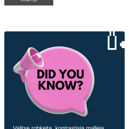

Valitse rohkeita, kontrastisia malleja