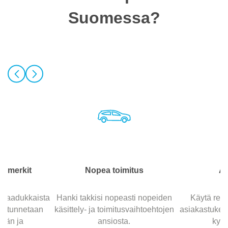
Suomessa?
otemerkit
Nopea toimitus
As
ja laadukkaista
Hanki takkisi nopeasti nopeiden
Käytä reag
ka tunnetaan
käsittely- ja toimitusvaihtoehtojen
asiakastukea,
tään ja
ansiosta.
kysy