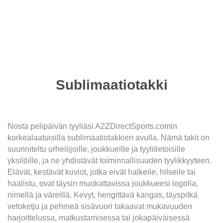
Sublimaatiotakki
Nosta pelipäivän tyyliäsi A2ZDirectSports.comin
korkealaatuisilla sublimaatiotakkien avulla. Nämä takit on
suunniteltu urheilijoille, joukkueille ja tyylitietoisille
yksilöille, ja ne yhdistävät toiminnallisuuden tyylikkyyteen.
Elävät, kestävät kuviot, jotka eivät halkeile, hilseile tai
haalistu, ovat täysin muokattavissa joukkueesi logolla,
nimellä ja väreillä. Kevyt, hengittävä kangas, täyspitkä
vetoketju ja pehmeä sisävuori takaavat mukavuuden
harjoittelussa, matkustamisessa tai jokapäiväisessä