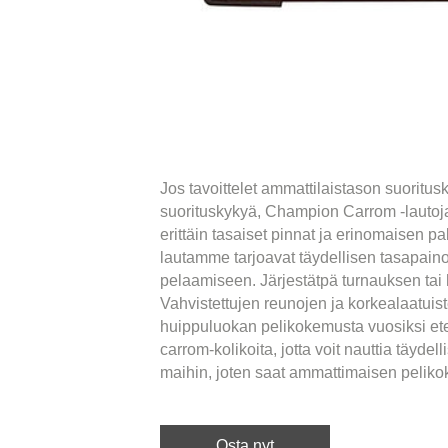
Jos tavoittelet ammattilaistason suoritu
suorituskykyä, Champion Carrom -lautoja 
erittäin tasaiset pinnat ja erinomaisen 
lautamme tarjoavat täydellisen tasapainon
pelaamiseen. Järjestätpä turnauksen tai 
Vahvistettujen reunojen ja korkealaatu
huippuluokan pelikokemusta vuosiksi etee
carrom-kolikoita, jotta voit nauttia tä
maihin, joten saat ammattimaisen pelik
Osta nyt