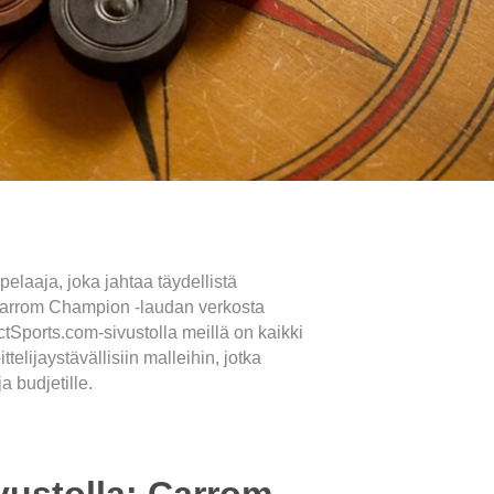
pelaaja, joka jahtaa täydellistä
 Carrom Champion -laudan verkosta
ctSports.com-sivustolla meillä on kaikki
telijaystävällisiin malleihin, jotka
 budjetille.
ustolla: Carrom