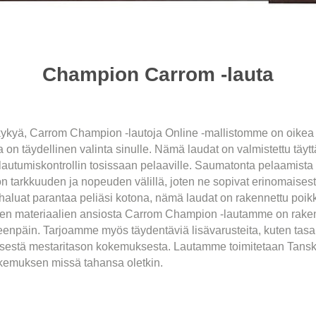
Champion Carrom -lauta
skykyä, Carrom Champion -lautoja Online -mallistomme on oikea v
on täydellinen valinta sinulle. Nämä laudat on valmistettu täy
palautumiskontrollin tosissaan pelaaville. Saumatonta pelaamist
 tarkkuuden ja nopeuden välillä, joten ne sopivat erinomaisesti
haluat parantaa peliäsi kotona, nämä laudat on rakennettu poikk
isten materiaalien ansiosta Carrom Champion -lautamme on rake
npäin. Tarjoamme myös täydentäviä lisävarusteita, kuten tasaisi
ydellisestä mestaritason kokemuksesta. Lautamme toimitetaan Tan
okemuksen missä tahansa oletkin.