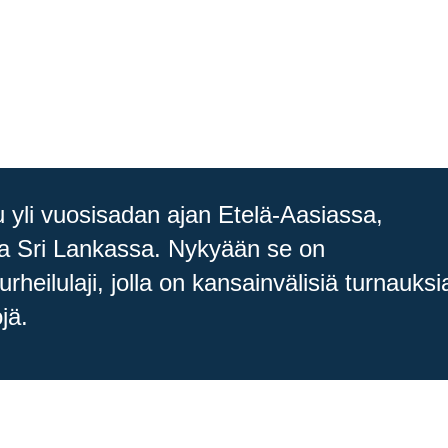
 yli vuosisadan ajan Etelä-Aasiassa,
a ja Sri Lankassa. Nykyään se on
heilulaji, jolla on kansainvälisiä turnauksi
jä.