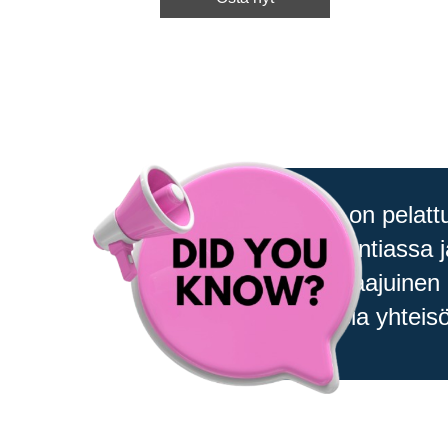
Carromia on pelattu
erityisesti Intiass
maailmanlaajuinen ur
intohimoisia yhteisö