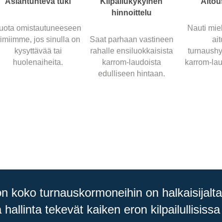
Asiantunteva tuki
Kilpailukykyinen
Aitou
hinnoittelu
uota omistautuneeseen
Nauti mie
iimiimme, jos sinulla on
Saat parhaan vastineen
ait
kysyttävää tai
rahalle ensiluokkaisista
turnaushy
huolenaiheita.
karrom-laudoista
karrom-lau
edulliseen hintaan.
llon koko turnauskormoneihin on halkaisijalt
hallinta tekevät kaiken eron kilpailullisissa