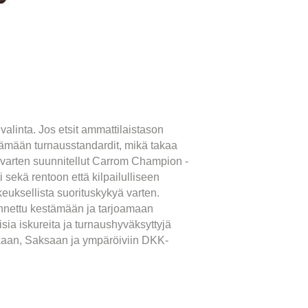
alinta. Jos etsit ammattilaistason
ttämään turnausstandardit, mikä takaa
a varten suunnitellut Carrom Champion -
 sekä rentoon että kilpailulliseen
euksellista suorituskykyä varten.
nnettu kestämään ja tarjoamaan
a ​​iskureita ja turnaushyväksyttyjä
skaan, Saksaan ja ympäröiviin DKK-