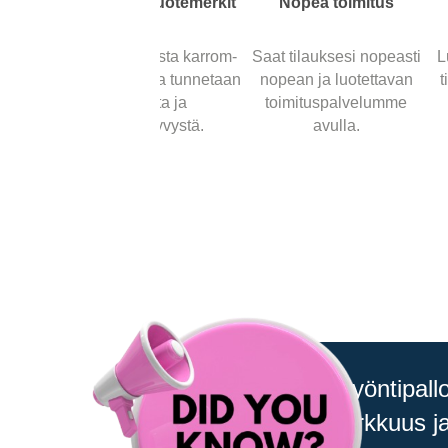
ima
Luotettavat tuotemerkit
Nopea toimitus
liseen
Valitse johtavista karrom-
Saat tilauksesi nopeasti
L
en
merkeistä, jotka tunnetaan
nopean ja luotettavan
t
 sopii
laadusta ja
toimituspalvelumme
jan
suorituskyvystä.
avulla.
Virallisen lyöntipa
4,1 cm. Tarkkuus ja 