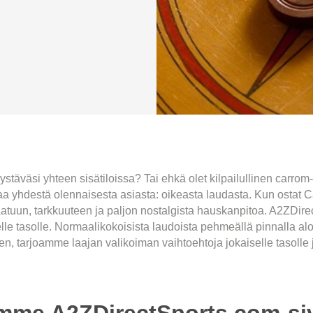
stäväsi yhteen sisätiloissa? Tai ehkä olet kilpailullinen carrom-
aa yhdestä olennaisesta asiasta: oikeasta laudasta. Kun ostat
aatuun, tarkkuuteen ja paljon nostalgista hauskanpitoa. A2ZDire
lle tasolle. Normaalikokoisista laudoista pehmeällä pinnalla aloit
, tarjoamme laajan valikoiman vaihtoehtoja jokaiselle tasolle ja
amme A2ZDirectSports.com-siv