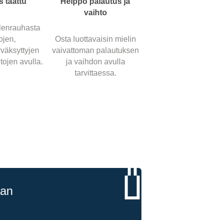
s taattu
Helppo palautus ja
vaihto
lenrauhasta
ojen,
Osta luottavaisin mielin
väksyttyjen
vaivattoman palautuksen
tojen avulla.
ja vaihdon avulla
tarvittaessa.
🏏
aan