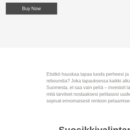
Buy Now
Etsitkö hauskaa tapaa tuoda perheesi ja y
reboundia? Joka tapauksessa kaikki alk
Suomesta, et saa vain peliä – investoit l
mitä tarvitset nostaaksesi pelitasosi uude
sopivat erinomaisesti rentoon pelaamiseen
Suosikkivalint