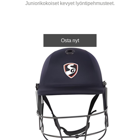
Juniorikokoiset kevyet lyöntipehmusteet.
Osta nyt