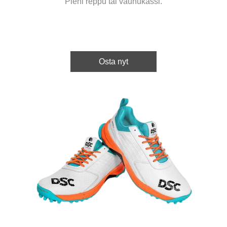
Pieni reppu tai vaunukassi.
Osta nyt