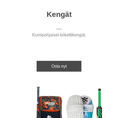
Kengät
Kumipohjaiset krikettikengät.
Osta nyt