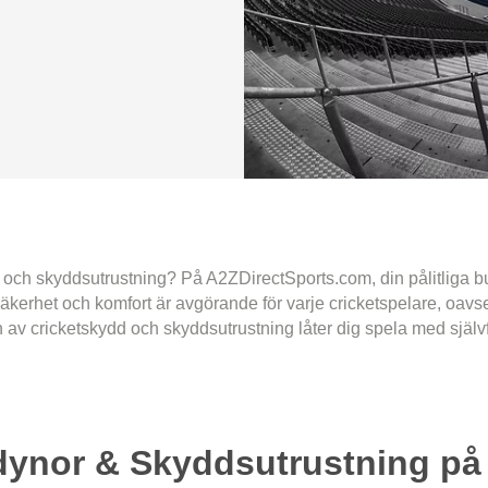
d och skyddsutrustning? På A2ZDirectSports.com, din pålitliga bu
 säkerhet och komfort är avgörande för varje cricketspelare, oavse
 av cricketskydd och skyddsutrustning låter dig spela med självf
dynor & Skyddsutrustning på 