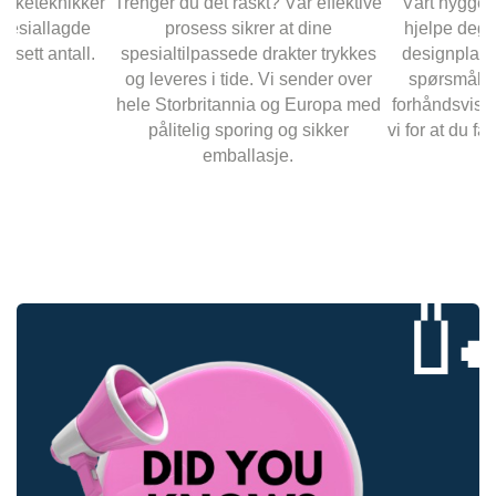
ykketeknikker
Trenger du det raskt? Vår effektive
Vårt hyggeli
spesiallagde
prosess sikrer at dine
hjelpe deg 
ansett antall.
spesialtilpassede drakter trykkes
designplass
og leveres i tide. Vi sender over
spørsmål o
hele Storbritannia og Europa med
forhåndsvisni
pålitelig sporing og sikker
vi for at du får 
emballasje.
