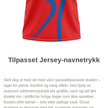
Tilpasset Jersey-navnetrykk
Skill deg ut med stil med våre spesialtilpassede drakter –
laget for ytelse, komfort og varig effekt. Ved hjelp av
avansert sublimeringstrykk blir grafikk, navn og tall ført
direkte inn i stoffet for livlige farger som ikke sprekker,
flasses eller falmer – selv etter utallige vask. Disse
draktene er designet med lett, pustende polyester, og