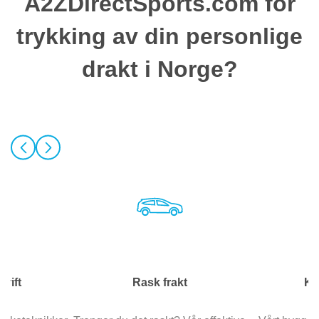
A2ZDirectSports.com for
trykking av din personlige
drakt i Norge?
krift
Rask frakt
Ku