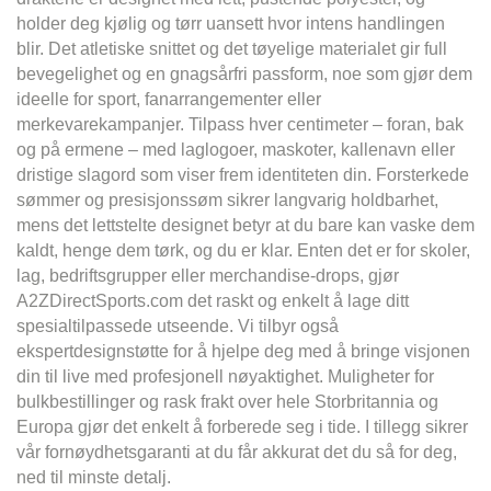
holder deg kjølig og tørr uansett hvor intens handlingen
blir. Det atletiske snittet og det tøyelige materialet gir full
bevegelighet og en gnagsårfri passform, noe som gjør dem
ideelle for sport, fanarrangementer eller
merkevarekampanjer. Tilpass hver centimeter – foran, bak
og på ermene – med laglogoer, maskoter, kallenavn eller
dristige slagord som viser frem identiteten din. Forsterkede
sømmer og presisjonssøm sikrer langvarig holdbarhet,
mens det lettstelte designet betyr at du bare kan vaske dem
kaldt, henge dem tørk, og du er klar. Enten det er for skoler,
lag, bedriftsgrupper eller merchandise-drops, gjør
A2ZDirectSports.com det raskt og enkelt å lage ditt
spesialtilpassede utseende. Vi tilbyr også
ekspertdesignstøtte for å hjelpe deg med å bringe visjonen
din til live med profesjonell nøyaktighet. Muligheter for
bulkbestillinger og rask frakt over hele Storbritannia og
Europa gjør det enkelt å forberede seg i tide. I tillegg sikrer
vår fornøydhetsgaranti at du får akkurat det du så for deg,
ned til minste detalj.