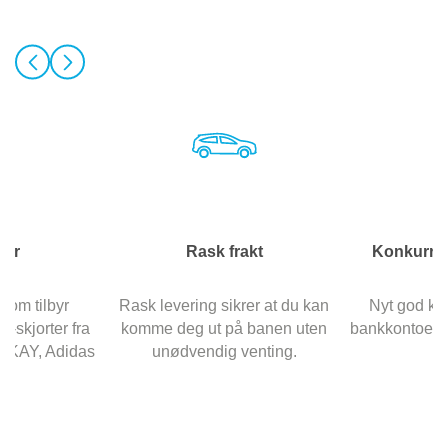
ker
Rask frakt
Konkurran
com tilbyr
Rask levering sikrer at du kan
Nyt god kv
T-skjorter fra
komme deg ut på banen uten
bankkontoen, s
 KAY, Adidas
unødvendig venting.
be
.