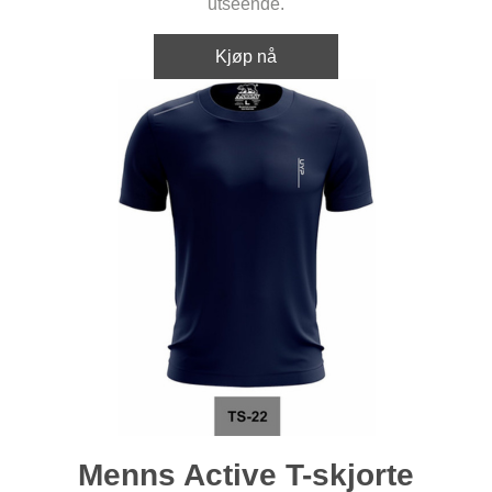
utseende.
Kjøp nå
Menns Active T-skjorte