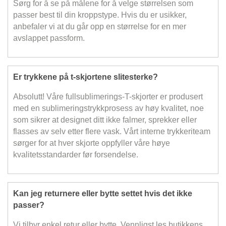
Sørg for å se på målene for å velge størrelsen som
passer best til din kroppstype. Hvis du er usikker,
anbefaler vi at du går opp en størrelse for en mer
avslappet passform.
Er trykkene på t-skjortene slitesterke?
Absolutt! Våre fullsublimerings-T-skjorter er produsert
med en sublimeringstrykkprosess av høy kvalitet, noe
som sikrer at designet ditt ikke falmer, sprekker eller
flasses av selv etter flere vask. Vårt interne trykkeriteam
sørger for at hver skjorte oppfyller våre høye
kvalitetsstandarder før forsendelse.
Kan jeg returnere eller bytte settet hvis det ikke
passer?
Vi tilbyr enkel retur eller bytte. Vennligst les butikkens