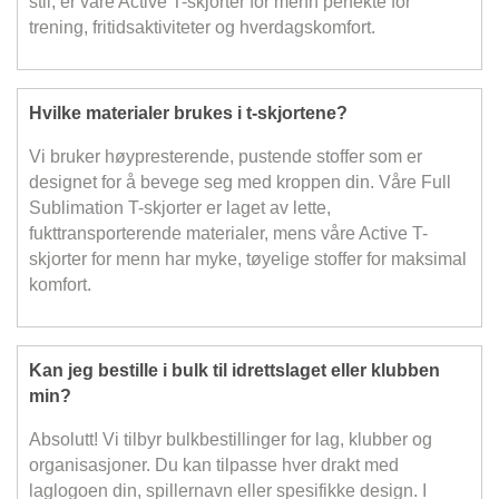
stil, er våre Active T-skjorter for menn perfekte for
trening, fritidsaktiviteter og hverdagskomfort.
Hvilke materialer brukes i t-skjortene?
Vi bruker høypresterende, pustende stoffer som er
designet for å bevege seg med kroppen din. Våre Full
Sublimation T-skjorter er laget av lette,
fukttransporterende materialer, mens våre Active T-
skjorter for menn har myke, tøyelige stoffer for maksimal
komfort.
Kan jeg bestille i bulk til idrettslaget eller klubben
min?
Absolutt! Vi tilbyr bulkbestillinger for lag, klubber og
organisasjoner. Du kan tilpasse hver drakt med
laglogoen din, spillernavn eller spesifikke design. I