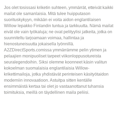
Jos olet tosissasi kriketin suhteen, ymmärrät, etteivät kaikki
mailat ole samanlaisia. Mitä tulee huipputason
suorituskykyyn, mikään ei voita aidon englantilaisen
Willow lepakko Finlandin tuntua ja tarkkuutta. Nämä mailat
eivät ole vain työkaluja; ne ovat pelityylisi jatkeita, jotka on
suunniteltu tarjoamaan voimaa, hallintaa ja
hienostuneisuutta jokaisella lyönnillä.
A2ZDirectSports.comissa ymmärrämme pelin ytimen ja
pelaajien monipuoliset tarpeet viikonloppusotureista
seuralegendoihin. Siksi olemme koonneet käsin valitun
kokoelman suomalaisia ​​englantilaisia ​​Willow-
krikettimailoja, jotka yhdistävät perinteisen käsityötaidon
moderniin innovaatioon. Astuitpa sitten kentälle
ensimmäistä kertaa tai olet jo vastaanottanut tuhansia
toimituksia, meillä on täydellinen maila peliisi.