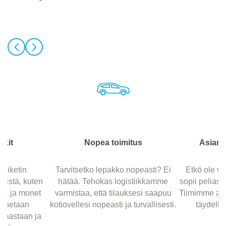
kit
Nopea toimitus
Asiant
kriketin
Tarvitsetko lepakko nopeasti? Ei
Etkö ole v
mistä, kuten
hätää. Tehokas logistiikkamme
sopii peliasen
ls ja monet
varmistaa, että tilauksesi saapuu
Tiimimme aut
unnetaan
kotiovellesi nopeasti ja turvallisesti.
täydelli
oimastaan ja