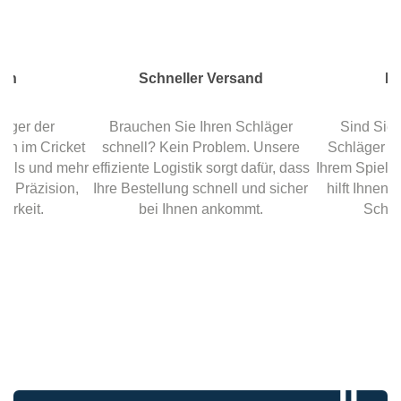
ken
Schneller Versand
Ex
läger der
Brauchen Sie Ihren Schläger
Sind Sie 
n im Cricket
schnell? Kein Problem. Unsere
Schläger zu
colls und mehr
effiziente Logistik sorgt dafür, dass
Ihrem Spiels
hre Präzision,
Ihre Bestellung schnell und sicher
hilft Ihnen 
barkeit.
bei Ihnen ankommt.
Schlä