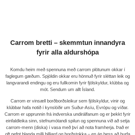
Carrom bretti – skemmtun innandyra
fyrir alla aldurshópa
Komdu heim með spennuna með
carrom plötunum okkar í
faglegum gæðum
. Spjöldin okkar eru hönnuð fyrir sléttan leik og
langvarandi endingu og eru fullkomin fyrir fjölskyldur, klúbba og
mót. Sendum um allt Ísland.
Carrom er vinsæll borðborðsleikur sem fjölskyldur, vinir og
klúbbar hafa notið í kynslóðir um Suður-Asíu, Evrópu og víðar.
Carrom er upprunnin frá indverska undirálfanum og er þekkt fyrir
einfaldleika sinn, stefnumótandi spilun og spennuna við að setja
carrom-menn (diska) í vasa með því að nota framherja. Það er
oft nefnt blanda milli billjard og borðstokka – en án þess að þurfa