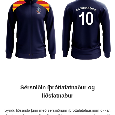
Sérsniðin íþróttafatnaður og
liðsfatnaður
Sýndu liðsanda þinn með
sérsniðnum íþróttafatalausnum
okkar.