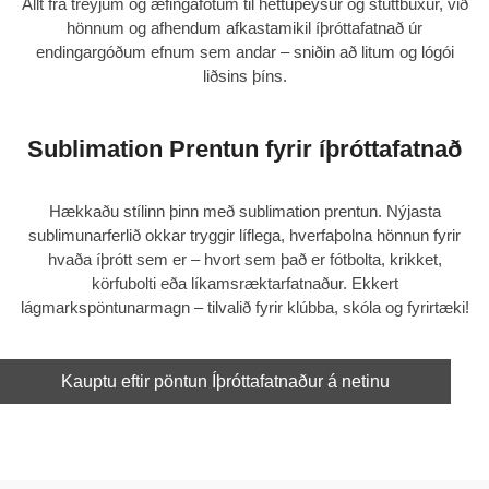
Allt frá treyjum og æfingafötum til hettupeysur og stuttbuxur, við
hönnum og afhendum
afkastamikil íþróttafatnað
úr
endingargóðum efnum sem andar – sniðin að litum og lógói
liðsins þíns.
Sublimation Prentun fyrir íþróttafatnað
Hækkaðu stílinn þinn með
sublimation prentun
. Nýjasta
sublimunarferlið okkar tryggir líflega, hverfaþolna hönnun fyrir
hvaða íþrótt sem er – hvort sem það er fótbolta, krikket,
körfubolti eða líkamsræktarfatnaður. Ekkert
lágmarkspöntunarmagn – tilvalið fyrir klúbba, skóla og fyrirtæki!
Kauptu eftir pöntun Íþróttafatnaður á netinu