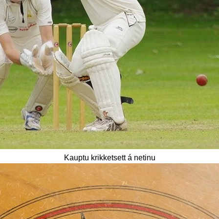
Kauptu krikketsett á netinu