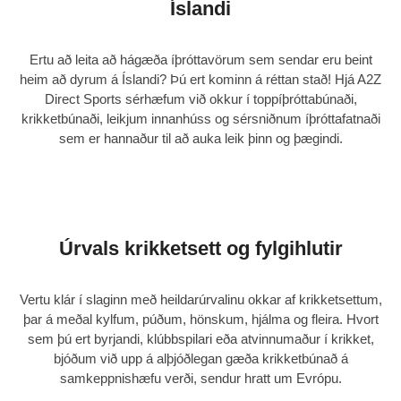
Íslandi
Ertu að leita að hágæða íþróttavörum sem sendar eru beint
heim að dyrum á Íslandi? Þú ert kominn á réttan stað! Hjá
A2Z
Direct Sports
sérhæfum við okkur í toppíþróttabúnaði,
krikketbúnaði, leikjum innanhúss og sérsniðnum íþróttafatnaði
sem er hannaður til að auka leik þinn og þægindi.
Úrvals krikketsett og fylgihlutir
Vertu klár í slaginn með heildarúrvalinu okkar af
krikketsettum
,
þar á meðal kylfum, púðum, hönskum, hjálma og fleira. Hvort
sem þú ert byrjandi, klúbbspilari eða atvinnumaður í krikket,
bjóðum við upp á alþjóðlegan gæða krikketbúnað á
samkeppnishæfu verði, sendur hratt um Evrópu.