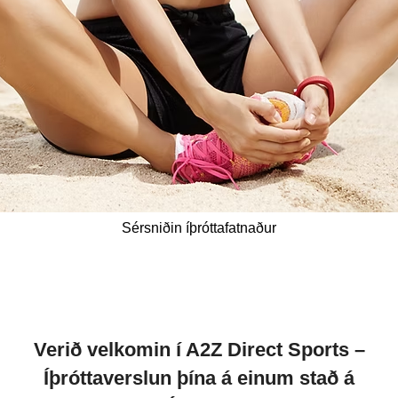
Sérsniðin íþróttafatnaður
Verið velkomin í A2Z Direct Sports –
Íþróttaverslun þína á einum stað á