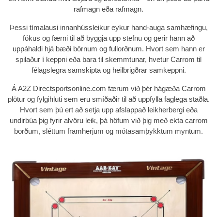
rafmagn eða rafmagn.
Þessi tímalausi innanhússleikur eykur
hand-auga samhæfingu
,
fókus
og
færni til að byggja upp stefnu
og gerir hann að
uppáhaldi hjá bæði börnum og fullorðnum. Hvort sem hann er
spilaður í keppni eða bara til skemmtunar, hvetur Carrom til
félagslegra samskipta og heilbrigðrar samkeppni.
Á
A2Z Directsportsonline.com
færum við þér hágæða Carrom
plötur og fylgihluti sem eru smíðaðir til að uppfylla faglega staðla.
Hvort sem þú ert að setja upp afslappað leikherbergi eða
undirbúa þig fyrir alvöru leik, þá höfum við þig með
ekta carrom
borðum, sléttum framherjum og mótasamþykktum myntum
.