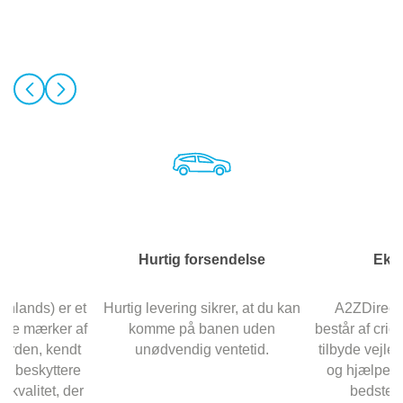
ke
Hurtig forsendelse
Eks
nlands) er et
Hurtig levering sikrer, at du kan
A2ZDirect
ede mærker af
komme på banen uden
består af cric
 verden, kendt
unødvendig ventetid.
tilbyde vejle
er, beskyttere
og hjælpe d
j kvalitet, der
bedste S