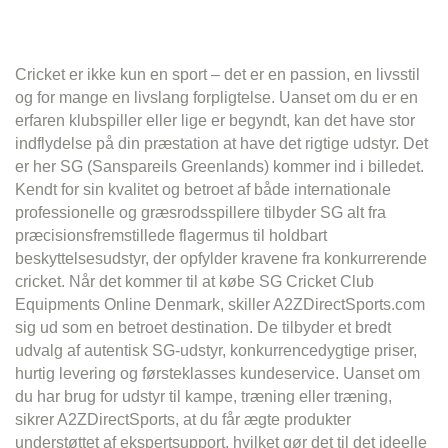
Cricket er ikke kun en sport – det er en passion, en livsstil
og for mange en livslang forpligtelse. Uanset om du er en
erfaren klubspiller eller lige er begyndt, kan det have stor
indflydelse på din præstation at have det rigtige udstyr. Det
er her SG (Sanspareils Greenlands) kommer ind i billedet.
Kendt for sin kvalitet og betroet af både internationale
professionelle og græsrodsspillere tilbyder SG alt fra
præcisionsfremstillede flagermus til holdbart
beskyttelsesudstyr, der opfylder kravene fra konkurrerende
cricket. Når det kommer til at købe SG Cricket Club
Equipments Online Denmark, skiller A2ZDirectSports.com
sig ud som en betroet destination. De tilbyder et bredt
udvalg af autentisk SG-udstyr, konkurrencedygtige priser,
hurtig levering og førsteklasses kundeservice. Uanset om
du har brug for udstyr til kampe, træning eller træning,
sikrer A2ZDirectSports, at du får ægte produkter
understøttet af ekspertsupport, hvilket gør det til det ideelle