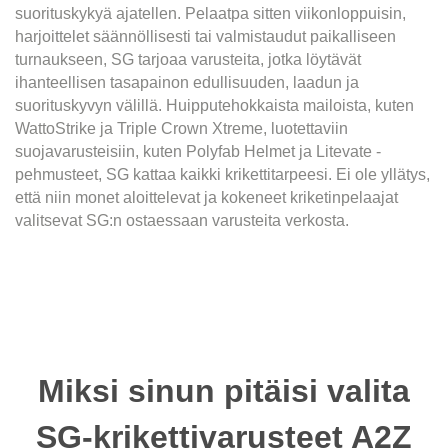
suorituskykyä ajatellen. Pelaatpa sitten viikonloppuisin,
harjoittelet säännöllisesti tai valmistaudut paikalliseen
turnaukseen, SG tarjoaa varusteita, jotka löytävät
ihanteellisen tasapainon edullisuuden, laadun ja
suorituskyvyn välillä. Huipputehokkaista mailoista, kuten
WattoStrike ja Triple Crown Xtreme, luotettaviin
suojavarusteisiin, kuten Polyfab Helmet ja Litevate -
pehmusteet, SG kattaa kaikki krikettitarpeesi. Ei ole yllätys,
että niin monet aloittelevat ja kokeneet kriketinpelaajat
valitsevat SG:n ostaessaan varusteita verkosta.
Miksi sinun pitäisi valita
SG-krikettivarusteet A2Z