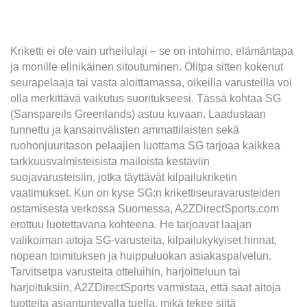
Kriketti ei ole vain urheilulaji – se on intohimo, elämäntapa
ja monille elinikäinen sitoutuminen. Olitpa sitten kokenut
seurapelaaja tai vasta aloittamassa, oikeilla varusteilla voi
olla merkittävä vaikutus suoritukseesi. Tässä kohtaa SG
(Sanspareils Greenlands) astuu kuvaan. Laadustaan ​​
tunnettu ja kansainvälisten ammattilaisten sekä
ruohonjuuritason pelaajien luottama SG tarjoaa kaikkea
tarkkuusvalmisteisista mailoista kestäviin
suojavarusteisiin, jotka täyttävät kilpailukriketin
vaatimukset. Kun on kyse SG:n krikettiseuravarusteiden
ostamisesta verkossa Suomessa, A2ZDirectSports.com
erottuu luotettavana kohteena. He tarjoavat laajan
valikoiman aitoja SG-varusteita, kilpailukykyiset hinnat,
nopean toimituksen ja huippuluokan asiakaspalvelun.
Tarvitsetpa varusteita otteluihin, harjoitteluun tai
harjoituksiin, A2ZDirectSports varmistaa, että saat aitoja
tuotteita asiantuntevalla tuella, mikä tekee siitä