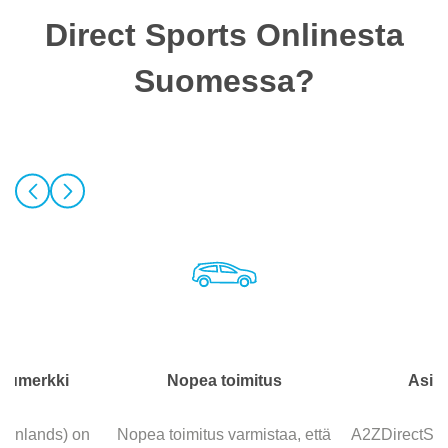
Direct Sports Onlinesta
Suomessa?
ppumerkki
Nopea toimitus
Asian
eenlands) on
Nopea toimitus varmistaa, että
A2ZDirectSpor