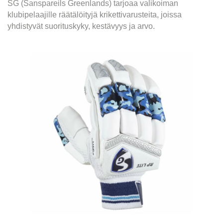
SG (Sanspareils Greenlands) tarjoaa valikoiman
klubipelaajille räätälöityjä krikettivarusteita, joissa
yhdistyvät suorituskyky, kestävyys ja arvo.