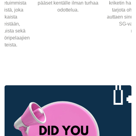
stetuimmista
pääset kentälle ilman turhaa
kriketin harr
keistä, joka
odottelua.
tarjota ohj
ukkaista
auttaen sinu
ineistään,
SG-varus
 muista sekä
rä
tööripelaajien
usteista.
