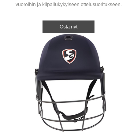
vuoroihin ja kilpailukykyiseen ottelusuoritukseen.
Osta nyt