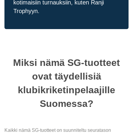
kotimaisiin turnauksiin, kuten Ranji
Trophyyn.
Miksi nämä SG-tuotteet
ovat täydellisiä
klubikriketinpelaajille
Suomessa?
Kaikki nämä SG-tuotteet on suunniteltu seuratason