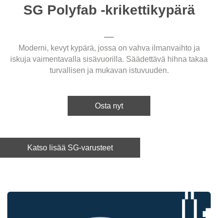
SG Polyfab -krikettikypärä
Moderni, kevyt kypärä, jossa on vahva ilmanvaihto ja
iskuja vaimentavalla sisävuorilla. Säädettävä hihna takaa
turvallisen ja mukavan istuvuuden.
Osta nyt
Katso lisää SG-varusteet
