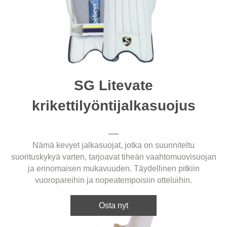
SG Litevate
krikettilyöntijalkasuojus
Nämä kevyet jalkasuojat, jotka on suunniteltu
suorituskykyä varten, tarjoavat tiheän vaahtomuovisuojan
ja erinomaisen mukavuuden. Täydellinen pitkiin
vuoropareihin ja nopeatempoisiin otteluihin.
Osta nyt