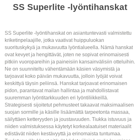
SS Superlite -lyöntihanskat
SS Superlite -lyöntihanskat on asiantuntevasti valmistettu
kriketinpelaajille, jotka vaativat huippuluokan
suorituskykyä ja mukavuutta lyöntialueella. Nämä hanskat
ovat kevyet ja hengittävät, joten ne sopivat erinomaisesti
pitkiin vuoropareihin ja paineisiin kansainvälisiin otteluihin.
Ne on suunniteltu vähentämään käsien väsymistä ja
tarjoavat koko päivän mukavuutta, jolloin lyöjät voivat
keskittyä täysin peliinsä. Hanskat tarjoavat erinomaisen
pidon, parantavat mailan hallintaa ja mahdollistavat
suuremman lyöntitarkkuuden eri lyöntiliikkeillä.
Strategisesti sijoitetut pehmusteet takaavat maksimaalisen
suojan sormille ja käsille lisäämättä tarpeetonta massaa,
säilyttäen ketteryyden ja joustavuuden. Tiukka istuvuus ja
niiden valmistuksessa käytetyt korkealaatuiset materiaalit
edistävät niiden kestävyyttä ja erinomaista tuntumaa.