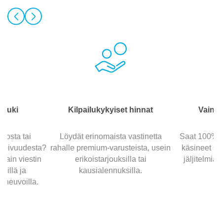
 tuki
Kilpailukykyiset hinnat
Vain a
oosta tai
Löydät erinomaista vastinetta
Saat 100% a
sopivuudesta?
rahalle premium-varusteista, usein
käsineet su
 vain viestin
erikoistarjouksilla tai
jäljitelmiä
sillä ja
kausialennuksilla.
 neuvoilla.