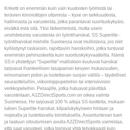
Kriketti on enemmän kuin vain kuutosten lyömistä tai
terävien kiinniottojen ottamista – kyse on tarkkuudesta,
hallinnasta ja varusteista, jotka parantavat suorituskykyäsi,
eivätkä estä sitä. Yksi tärkeimmistä, mutta usein
unohdetuista varusteista on lyöntihanskat. SS Superlite -
lyöntihanskat miehille Suomessa ovat mullistavia, jos olet
kyllästynyt raskaisiin, rajoittaviin hanskoihin, jotka tuntuvat
enemmän pehmusteelta kuin suorituskykyvaatteilta. Nämä
SS:n ylistettyyn “Superlite”-mallistoon kuuluvat hanskat
tarjoavat ihanteellisen tasapainon kevyen mukavuuden,
erinomaisen pidon ja luotettavan suojan välillä – täydelliset
seuraotteluihin, viikonloppupeleihin tai intensiivisiin
verkkopeleihin. Pelaajille, jotka haluavat päivittää
varusteitaan, A2ZDirectSports.com on oikea valinta
Suomessa. He tarjoavat 100 % aitoja SS-tuotteita, mukaan
lukien Superlite-hanskat, kilpailukykyiseen hintaan ja
nopealla ja luotettavalla toimituksella. Asiantuntevan tuen
ja laatuun sitoutumisen avulla A2ZDirectSports varmistaa,
että saat varusteet, jotka toimivat yhtä tehokkaasti kuin