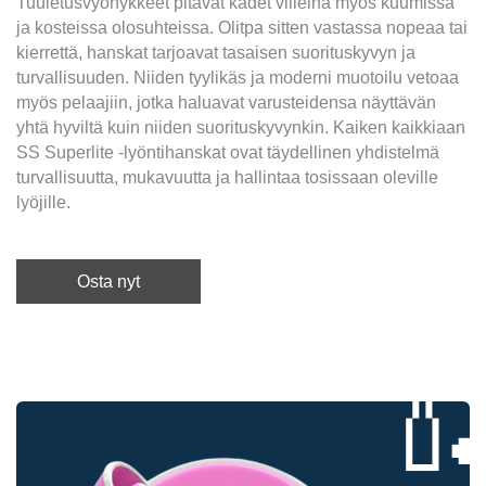
Tuuletusvyöhykkeet pitävät kädet viileinä myös kuumissa
ja kosteissa olosuhteissa. Olitpa sitten vastassa nopeaa tai
kierrettä, hanskat tarjoavat tasaisen suorituskyvyn ja
turvallisuuden. Niiden tyylikäs ja moderni muotoilu vetoaa
myös pelaajiin, jotka haluavat varusteidensa näyttävän
yhtä hyviltä kuin niiden suorituskyvynkin. Kaiken kaikkiaan
SS Superlite -lyöntihanskat ovat täydellinen yhdistelmä
turvallisuutta, mukavuutta ja hallintaa tosissaan oleville
lyöjille.
Osta nyt
