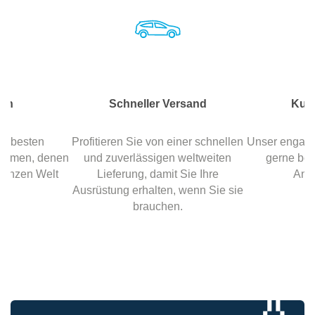
ken
Schneller Versand
Kun
ie besten
Profitieren Sie von einer schnellen
Unser engagie
Namen, denen
und zuverlässigen weltweiten
gerne bei
 ganzen Welt
Lieferung, damit Sie Ihre
Anli
n.
Ausrüstung erhalten, wenn Sie sie
brauchen.